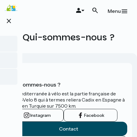
Aller
au
Menu
contenu
close
principal
Qui-sommes-nous ?
Qui sommes-nous ?
La Méditerranée à vélo est la partie française de
l'EuroVelo 8 qui à termes reliera Cadix en Espagne à
Izmir en Turquie sur 7500 km.
Instagram
Facebook
Contact