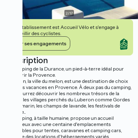
2
/
17
Cet établissement est Accueil Vélo et s'engage à
accueillir des cyclistes.
Voir ses engagements
Description
Le Camping de la Durance, un pied-à-terre idéal pour
découvrir la Provence.
Cavaillon, la ville du melon, est une destination de choix
pour des vacances en Provence. À deux pas du camping,
vous pourrez découvrir les nombreux trésors de la
région : les villages perchés du Luberon comme Gordes
et Lourmarin, les champs de lavande, les festivals de
musique...
Ce camping, à taille humaine, propose un accueil
chaleureux avec une centaine d'emplacements
disponibles pour tentes, caravanes et camping cars,
ainsi que des locations d'hébergements variés.