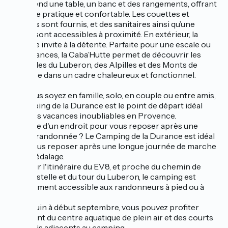
comprend une table, un banc et des rangements, offrant
un cadre pratique et confortable. Les couettes et
oreillers sont fournis, et des sanitaires ainsi qu’une
laverie sont accessibles à proximité. En extérieur, la
terrasse invite à la détente. Parfaite pour une escale ou
des vacances, la Caba’Hutte permet de découvrir les
merveilles du Luberon, des Alpilles et des Monts de
Vaucluse dans un cadre chaleureux et fonctionnel.
Que vous soyez en famille, solo, en couple ou entre amis,
le Camping de la Durance est le point de départ idéal
pour des vacances inoubliables en Provence.
En quête d'un endroit pour vous reposer après une
longue randonnée ? Le Camping de la Durance est idéal
pour vous reposer après une longue journée de marche
ou de pédalage.
Situé sur l'itinéraire du EV8, et proche du chemin de
Compostelle et du tour du Luberon, le camping est
parfaitement accessible aux randonneurs à pied ou à
vélo.
De mi-juin à début septembre, vous pouvez profiter
librement du centre aquatique de plein air et des courts
de tennis adjacents au camping.