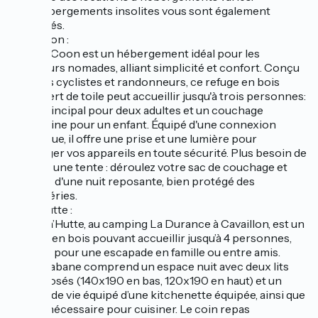
Des hébergements insolites vous sont également
proposés.
Cop’Coon :
Le Cop'Coon est un hébergement idéal pour les
voyageurs nomades, alliant simplicité et confort. Conçu
pour les cyclistes et randonneurs, ce refuge en bois
recouvert de toile peut accueillir jusqu'à trois personnes:
un lit principal pour deux adultes et un couchage
mezzanine pour un enfant. Équipé d'une connexion
électrique, il offre une prise et une lumière pour
recharger vos appareils en toute sécurité. Plus besoin de
monter une tente : déroulez votre sac de couchage et
profitez d'une nuit reposante, bien protégé des
intempéries.
Caba’hutte :
La Caba’Hutte, au camping La Durance à Cavaillon, est un
cabane en bois pouvant accueillir jusqu’à 4 personnes,
parfaite pour une escapade en famille ou entre amis.
Cette cabane comprend un espace nuit avec deux lits
superposés (140x190 en bas, 120x190 en haut) et un
espace de vie équipé d’une kitchenette équipée, ainsi que
tout le nécessaire pour cuisiner. Le coin repas