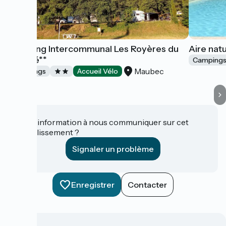
Camping Intercommunal Les Royères du
Aire nat
Prieuré**
Camping
Maubec
Campings
Accueil Vélo
Une information à nous communiquer sur cet
établissement ?
Signaler un problème
Enregistrer
Contacter