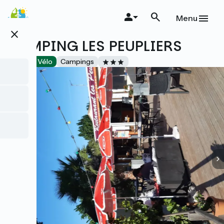
Aller
au
Menu
contenu
close
principal
CAMPING LES PEUPLIERS
Accueil Vélo
Campings