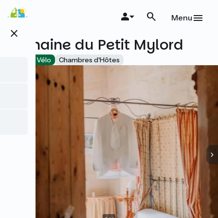
Aller
au
Menu
contenu
close
principal
Domaine du Petit Mylord
Accueil Vélo
Chambres d'Hôtes