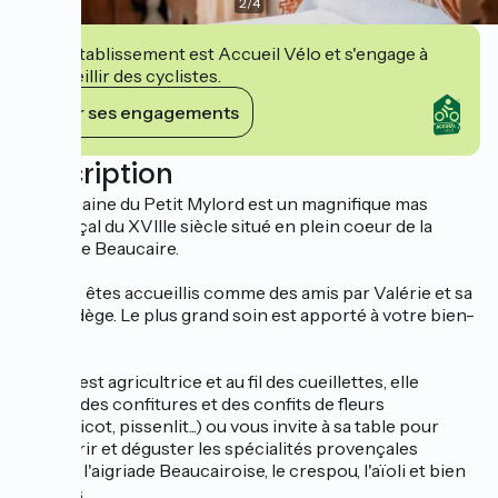
2
/
4
Cet établissement est Accueil Vélo et s'engage à
accueillir des cyclistes.
Voir ses engagements
Description
Le Domaine du Petit Mylord est un magnifique mas
provençal du XVIIIe siècle situé en plein coeur de la
plaine de Beaucaire.
Ici, vous êtes accueillis comme des amis par Valérie et sa
fille, Nadège. Le plus grand soin est apporté à votre bien-
être.
Valérie est agricultrice et au fil des cueillettes, elle
cuisine des confitures et des confits de fleurs
(coquelicot, pissenlit...) ou vous invite à sa table pour
découvrir et déguster les spécialités provençales
comme l'aigriade Beaucairoise, le crespou, l'aïoli et bien
d'autres...