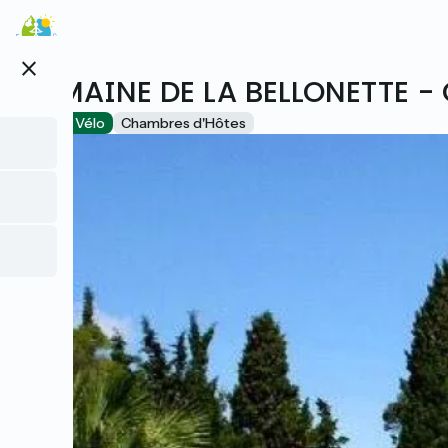
Aller
au
contenu
close
principal
DOMAINE DE LA BELLONETTE -
Accueil Vélo
Chambres d'Hôtes