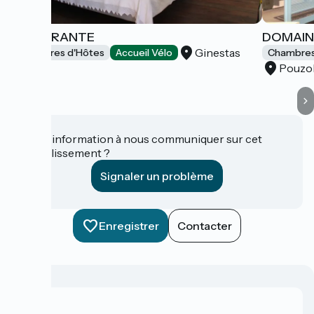
L'ITINÉRANTE
DOMAIN
Ginestas
Chambres d'Hôtes
Accueil Vélo
Chambres
Pouzo
Une information à nous communiquer sur cet
établissement ?
Signaler un problème
Enregistrer
Contacter