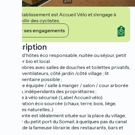
2
/
17
Cet établissement est Accueil Vélo et s'engage à
accueillir des cyclistes.
Voir ses engagements
Description
Maison d'hôtes éco responsable, nuitée ou séjour, petit
déjeuner bio et local.
- 3 chambres avec salles de douches et toilettes privatifs,
lits 160, ventilateurs, côté jardin /côté village ; lit
supplémentaire possible ;
- Cuisine équipée / salle à manger / salon / cour arborée
et jardin, indépendants des propriétaires ;
- Garage à vélo sécurisé (Label Accueil vélo).
- Rénovation éco sourcée (chaux, terre, bois, liège,
peintures naturelles...)
L'itinérante est idéalement située sur la place du village,
au cœur du petit port du Somail, à quelques pas du canal
du Midi, de la fameuse librairie, des restaurants, bars et
glaciers.