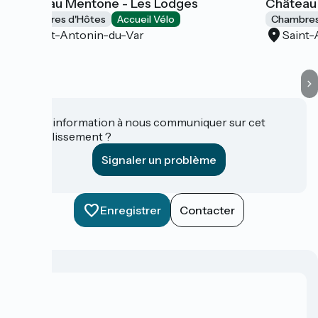
Château Mentone - Les Lodges
Château
Chambres d'Hôtes
Accueil Vélo
Chambres
Saint-Antonin-du-Var
Saint-
Une information à nous communiquer sur cet
établissement ?
Signaler un problème
Enregistrer
Contacter