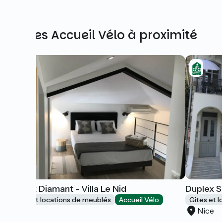
Autres Accueil Vélo à proximité
Duplex Diamant - Villa Le Nid
Duplex Sa
Gîtes et locations de meublés
Accueil Vélo
Gîtes et 
Nice
Nice