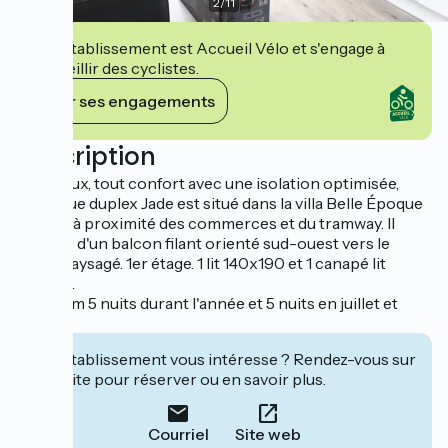
2
/
11
Cet établissement est Accueil Vélo et s'engage à
accueillir des cyclistes.
Voir ses engagements
Description
Lumineux, tout confort avec une isolation optimisée,
l'atypique duplex Jade est situé dans la villa Belle Époque
"le Nid", à proximité des commerces et du tramway. Il
dispose d'un balcon filant orienté sud-ouest vers le
jardin paysagé. 1er étage. 1 lit 140x190 et 1 canapé lit
90x190.
Minimum 5 nuits durant l'année et 5 nuits en juillet et
août.
Cet établissement vous intéresse ? Rendez-vous sur
leur site pour réserver ou en savoir plus.
Courriel
Site web