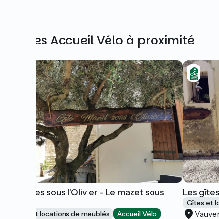
Autres Accueil Vélo à proximité
Les gîtes sous l'Olivier - Le mazet sous
Les gîtes
l'olivier
Gîtes et 
Vauve
Gîtes et locations de meublés
Accueil Vélo