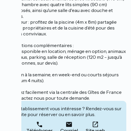
et une chambre avec quatre lits simples (90 cm)
superposés, ainsi qu'une salle d'eau avec douche et
toilettes.
-Extérieur : profitez de la piscine (4m x 8m) partagée
avec les propriétaires et de la cuisine d’été pour des
instants conviviaux.
Informations complémentaires :
Linge disponible en location, ménage en option, animaux
bienvenus, parking, salle de réception (120 m2 - jusqu'à
60 personnes, sur devis).
Location à la semaine, en week-end ou courts séjours
(minimum 4 nuits).
Réservez facilement via la centrale des Gîtes de France
ou contactez nous pour toute demande.
Cet établissement vous intéresse ? Rendez-vous sur
leur site pour réserver ou en savoir plus.
Téléphoner
Courriel
Site web