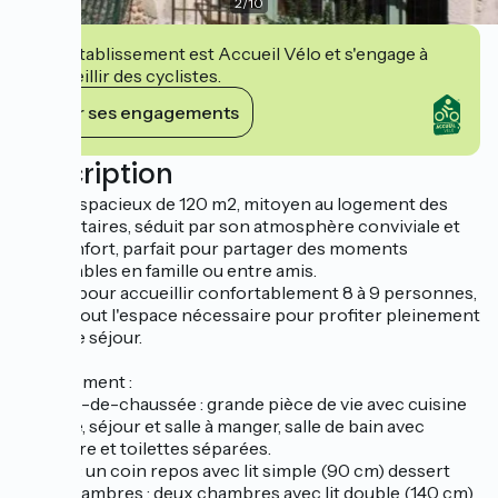
2
/
10
Cet établissement est Accueil Vélo et s'engage à
accueillir des cyclistes.
Voir ses engagements
Description
Ce gîte spacieux de 120 m2, mitoyen au logement des
propriétaires, séduit par son atmosphère conviviale et
son confort, parfait pour partager des moments
inoubliables en famille ou entre amis.
Conçu pour accueillir confortablement 8 à 9 personnes,
il offre tout l'espace nécessaire pour profiter pleinement
de votre séjour.
Agencement :
- Au rez-de-chaussée : grande pièce de vie avec cuisine
équipée, séjour et salle à manger, salle de bain avec
baignoire et toilettes séparées.
- Etage : un coin repos avec lit simple (90 cm) dessert
trois chambres : deux chambres avec lit double (140 cm)