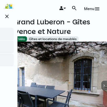
Aller
au
Menu
contenu
close
principal
Le Grand Luberon - Gîtes
Provence et Nature
Accueil Vélo
Gîtes et locations de meublés