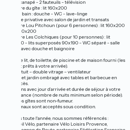
Salon : canapé - 2 fauteuils - télévision
Chambre du gîte : lit 160x200
Salle de bain : douche - WC - lave-linge
Terrasse privative avec salon de jardin et transats
Chambre Lou Pitchoun (pour 6 personnes) : lit 160x200
- 2 lits 90x200
Chambre Les Colchiques (pour 10 personnes) : lit
160x200 - lits superposés 90x190 - WC séparé - salle
de bain avec douche et baignoire
Linge de lit, de toilette, de piscine et de maison fourni (les
lits sont prêts à votre arrivée).
Wifi gratuit – double vitrage – ventilateur
Piscine et jardin ombragé avec tables et barbecue en
libre accès.
Locations avec jour d’arrivée et durée de séjour à votre
convenance (nombre de nuits minimum selon période).
Tous nos gîtes sont non-fumeur.
Les animaux sont acceptés sous condition.
Ouverts toute l'année, nous sommes référencés :
- Accueil Vélo, partenaire Vélo Loisirs Provence,
- Compagnon de Route, partenaire Fédération Française