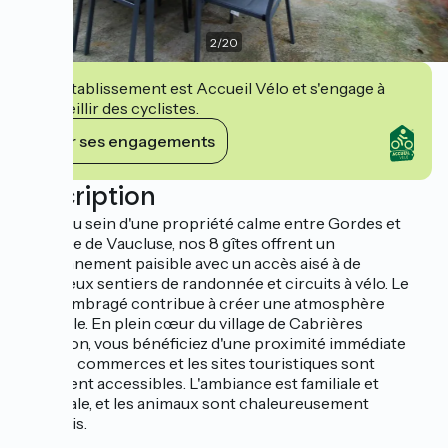
2
/
20
Cet établissement est Accueil Vélo et s'engage à
accueillir des cyclistes.
Voir ses engagements
Description
Situés au sein d'une propriété calme entre Gordes et
Fontaine de Vaucluse, nos 8 gîtes offrent un
environnement paisible avec un accès aisé à de
nombreux sentiers de randonnée et circuits à vélo. Le
jardin ombragé contribue à créer une atmosphère
tranquille. En plein cœur du village de Cabrières
d'Avignon, vous bénéficiez d'une proximité immédiate
avec les commerces et les sites touristiques sont
facilement accessibles. L'ambiance est familiale et
conviviale, et les animaux sont chaleureusement
accueillis.