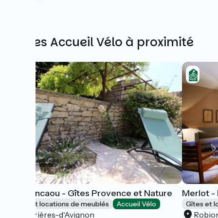
Autres Accueil Vélo à proximité
Lou Bancaou - Gîtes Provence et Nature
Merlot -
Gîtes et locations de meublés
Accueil Vélo
Gîtes et 
Cabrières-d'Avignon
Robio