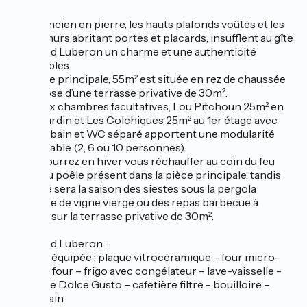
Le gîte :
Le sol ancien en pierre, les hauts plafonds voûtés et les
larges murs abritant portes et placards, insufflent au gîte
Le Grand Luberon un charme et une authenticité
indéniables.
La partie principale, 55m² est située en rez de chaussée
et dispose d’une terrasse privative de 30m².
Les deux chambres facultatives, Lou Pitchoun 25m² en
rez de jardin et Les Colchiques 25m² au 1er étage avec
salle de bain et WC séparé apportent une modularité
appréciable (2, 6 ou 10 personnes).
Vous pourrez en hiver vous réchauffer au coin du feu
grâce au poêle présent dans la pièce principale, tandis
que l’été sera la saison des siestes sous la pergola
couverte de vigne vierge ou des repas barbecue à
l’ombre sur la terrasse privative de 30m².
Le Grand Luberon :
Cuisine équipée : plaque vitrocéramique – four micro-
ondes - four – frigo avec congélateur – lave-vaisselle -
cafetière Dolce Gusto – cafetière filtre - bouilloire –
grille-pain