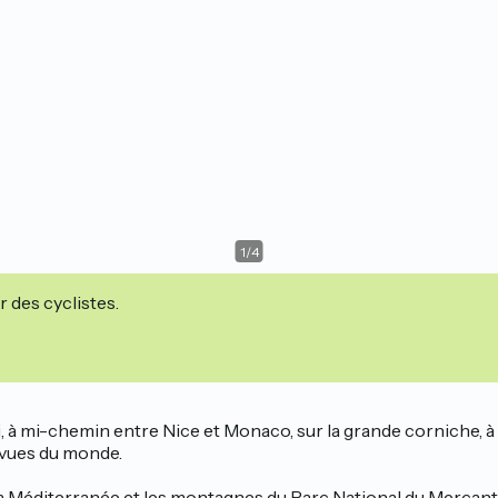
1
/
4
r des cyclistes.
i, à mi-chemin entre Nice et Monaco, sur la grande corniche, 
s vues du monde.
 la Méditerranée et les montagnes du Parc National du Mercan