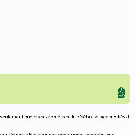
à seulement quelques kilomètres du célèbre village médiéval
tour. Départ idéal pour des randonnées adaptées aux