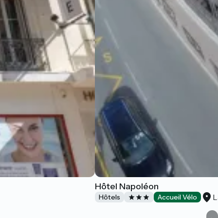
Hôtel Napoléon
L
Hôtels
Accueil Vélo