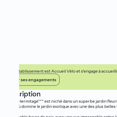
Cet établissement est Accueil Vélo et s'engage à accueilli
Voir ses engagements
Description
L’hôtel Hermitage*** est niché dans un superbe jardin fleur
d’Eze, où domine le jardin exotique avec une des plus belle
Un véritable havre de paix, avec une vue imprenable entre