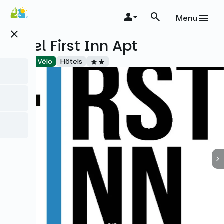
Aller
au
Menu
contenu
close
principal
Hotel First Inn Apt
Accueil Vélo
Hôtels