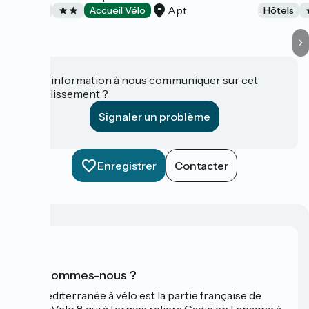
Apt
Hôtels
Accueil Vélo
Hôtels
Une information à nous communiquer sur cet
établissement ?
Signaler un problème
Enregistrer
Contacter
Qui sommes-nous ?
La Méditerranée à vélo est la partie française de
l'EuroVelo 8 qui à termes reliera Cadix en Espagne à