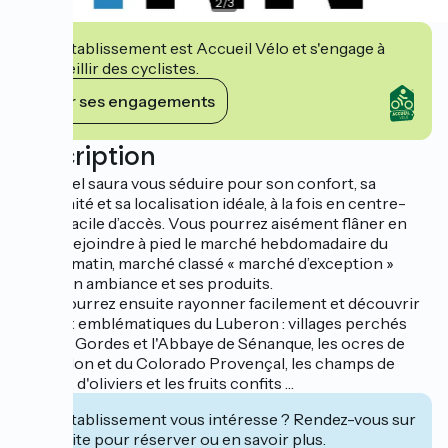
2
/
3
Cet établissement est Accueil Vélo et s'engage à
accueillir des cyclistes.
Voir ses engagements
Description
Cet hôtel saura vous séduire pour son confort, sa
modernité et sa localisation idéale, à la fois en centre-
ville et facile d’accès. Vous pourrez aisément flâner en
ville et rejoindre à pied le marché hebdomadaire du
samedi matin, marché classé « marché d’exception »
pour son ambiance et ses produits.
Vous pourrez ensuite rayonner facilement et découvrir
les lieux emblématiques du Luberon : villages perchés
comme Gordes et l'Abbaye de Sénanque, les ocres de
Roussillon et du Colorado Provençal, les champs de
lavande, d'oliviers et les fruits confits …
Cet établissement vous intéresse ? Rendez-vous sur
leur site pour réserver ou en savoir plus.