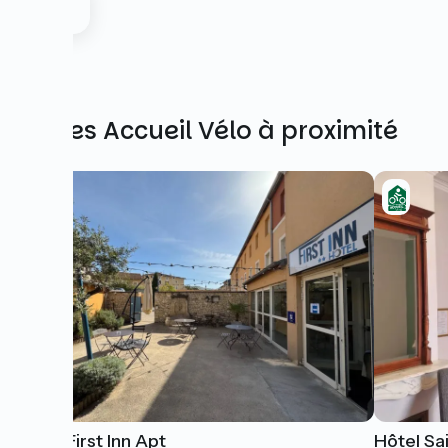
Autres Accueil Vélo à proximité
Hotel First Inn Apt
Hôtel Sa