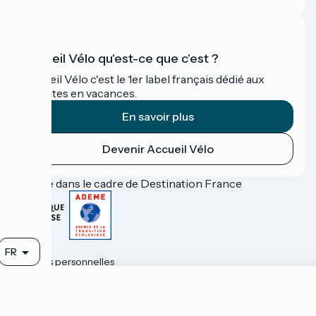
Accueil Vélo qu'est-ce que c'est ?
Accueil Vélo c'est le 1er label français dédié aux
cyclistes en vacances.
En savoir plus
Devenir Accueil Vélo
Financé dans le cadre de Destination France
Contact
FR
Données personnelles
Mentions légales
Options de carte
Réalisation :
StudioJuillet
et
France Vélo Tourisme
Fond de carte par défaut