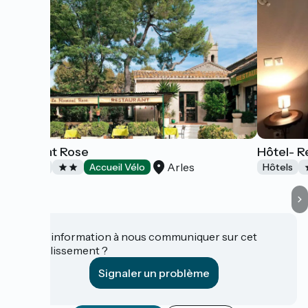
Flamant Rose
Hôtel- R
Arles
Hôtels
Accueil Vélo
Hôtels
Une information à nous communiquer sur cet
établissement ?
Signaler un problème