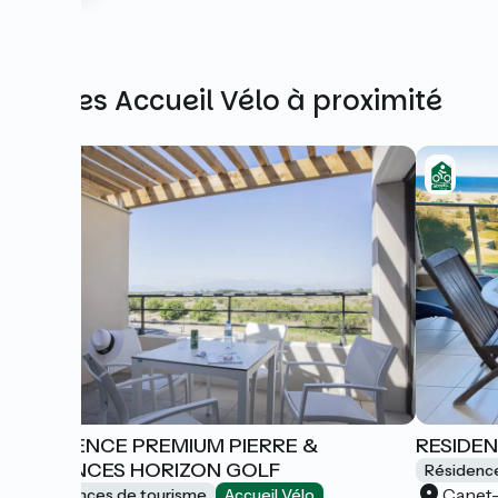
Autres Accueil Vélo à proximité
RESIDENCE PREMIUM PIERRE &
RESIDE
VACANCES HORIZON GOLF
Résidenc
Canet-
Résidences de tourisme
Accueil Vélo