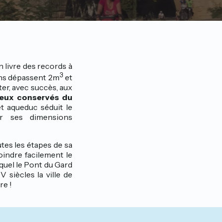
n livre des records à
3
ains dépassent 2m
et
ter, avec succès, aux
mieux conservés du
t aqueduc séduit le
r ses dimensions
utes les étapes de sa
oindre facilement le
uquel le Pont du Gard
 siècles la ville de
re !