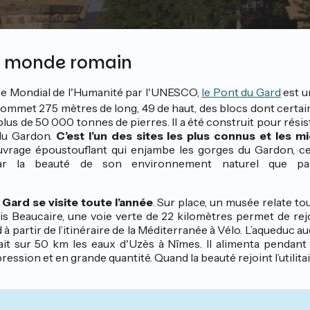
u monde romain
ne Mondial de l'Humanité par l'UNESCO,
le Pont du Gard
est u
n sommet 275 mètres de long, 49 de haut, des blocs dont cert
plus de 50 000 tonnes de pierres. Il a été construit pour résis
du Gardon.
C’est l’un des sites les plus connus et les 
uvrage époustouflant qui enjambe les gorges du Gardon, ce
 par la beauté de son environnement naturel que pa
 Gard se visite toute l’année
. Sur place, un musée relate to
s Beaucaire, une voie verte de 22 kilomètres permet de rej
 à partir de l’itinéraire de la Méditerranée à Vélo. L’aqueduc a
it sur 50 km les eaux d'Uzès à Nîmes. Il alimenta pendant V
ession et en grande quantité. Quand la beauté rejoint l’utilitai