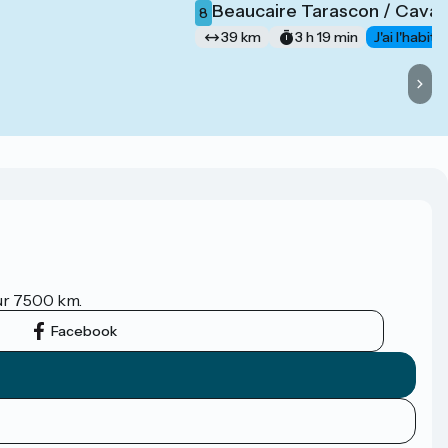
Beaucaire Tarascon / Cavail
8
39 km
3 h 19 min
J'ai l'habit
sur 7500 km.
Facebook