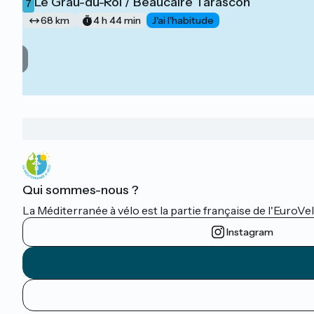
Le Grau-du-Roi / Beaucaire Tarascon
7
68 km
4 h 44 min
J'ai l'habitude
Qui sommes-nous ?
La Méditerranée à vélo est la partie française de l'EuroVe
Instagram