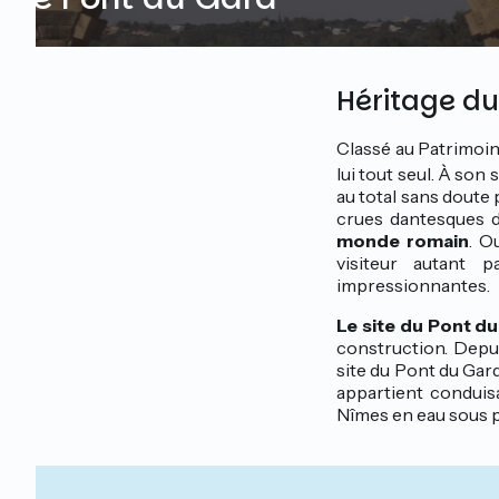
Héritage d
Classé au Patrimoi
lui tout seul. À so
au total sans doute 
crues dantesques 
monde romain
. O
visiteur autant
impressionnantes.
Le site du Pont du
construction. Depui
site du Pont du Gard
appartient conduisa
Nîmes en eau sous pr