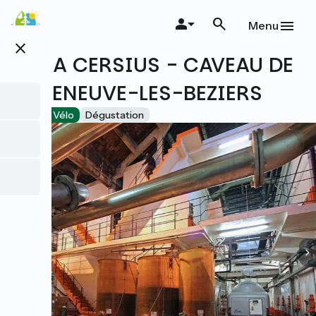
Aller
au
Menu
contenu
close
principal
ALMA CERSIUS - CAVEAU DE
VILLENEUVE-LES-BEZIERS
Accueil Vélo
Dégustation