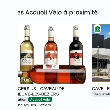
Autres Accueil Vélo à proximité
ALMA CERSIUS - CAVEAU DE
CAVE L
VILLENEUVE-LES-BEZIERS
Dégustat
Dégustation
Accueil Vélo
Villeneuve-lès-Béziers