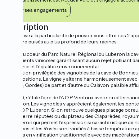
Voir ses engagements
Description
Notre cave a la particularité de pouvoir vous offrir ses 2 ap
caractère puisés au plus profond de leurs racines.
Située au coeur du Parc Naturel Régional du Luberon la cav
des effluents vinicoles garantissant aucun rejet polluant d
l’harmonie et l’équilibre environnemental.
La situation privilégiée des vignobles de la cave de Bonnie
des expositions. La vigne y alterne harmonieusement avec le
Lacoste, Gordes) de part et d’autre du Calavon, paisible affl
Au Nord, s’étale l’aire de l’A.O.P Ventoux avec son alternan
Roussillon. Les vignobles y apprécient également les pentes
l’aire A.O.P Luberon. Si on retrouve quelques placage ocreux
(et sa pierre réputée) ou du plateau des Claparèdes, royaume
du vigneron qui permet l’expression si caractéristique de no
Les Blancs et les Rosés sont vinifiés à basse température ap
élaborés en vinification traditionnelle avec des macératio