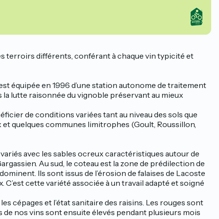
s terroirs différents, conférant à chaque vin typicité et
s’est équipée en 1996 d’une station autonome de traitement
s la lutte raisonnée du vignoble préservant au mieux
éficier de conditions variées tant au niveau des sols que
eux et quelques communes limitrophes (Goult, Roussillon,
t variés avec les sables ocreux caractéristiques autour de
rgassien. Au sud, le coteau est la zone de prédilection de
ominent. Ils sont issus de l’érosion de falaises de Lacoste
 C’est cette variété associée à un travail adapté et soigné
s cépages et l’état sanitaire des raisins. Les rouges sont
s de nos vins sont ensuite élevés pendant plusieurs mois