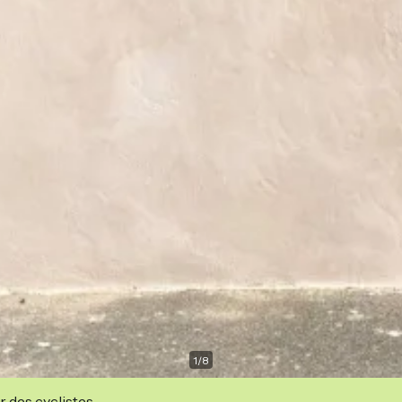
1
/
8
r des cyclistes.