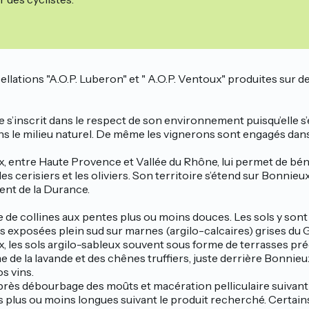
pellations "A.O.P. Luberon" et " A.O.P. Ventoux" produites sur de
e s’inscrit dans le respect de son environnement puisqu’elle 
ans le milieu naturel. De même les vignerons sont engagés dan
ux, entre Haute Provence et Vallée du Rhône, lui permet de bén
s cerisiers et les oliviers. Son territoire s’étend sur Bonni
uent de la Durance.
ce de collines aux pentes plus ou moins douces. Les sols y son
 exposées plein sud sur marnes (argilo-calcaires) grises du Ga
, les sols argilo-sableux souvent sous forme de terrasses préd
 de la lavande et des chênes truffiers, juste derrière Bonnieux.
s vins.
rès débourbage des moûts et macération pelliculaire suivant le
ns plus ou moins longues suivant le produit recherché. Certain