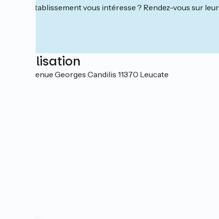
Cet établissement vous intéresse ? Rendez-vous sur leur 
Localisation
1020 avenue Georges Candilis 11370 Leucate