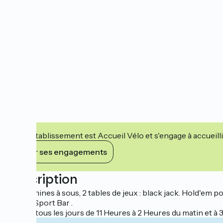
Cet établissement est Accueil Vélo et s'engage à accueilli
Voir ses engagements
Description
75 machines à sous, 2 tables de jeux : black jack. Hold'em p
Circus Sport Bar .
Ouvert tous les jours de 11 Heures à 2 Heures du matin et à 