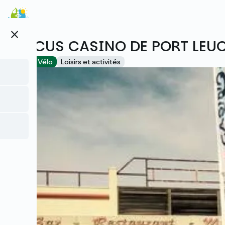
Aller
au
contenu
close
principal
CIRCUS CASINO DE PORT LEU
Accueil Vélo
Loisirs et activités