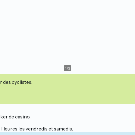
1
/
3
r des cyclistes.
oker de casino.
3 Heures les vendredis et samedis.