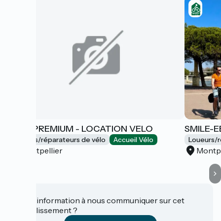
EBIKEPREMIUM - LOCATION VELO
SMILE-E
Loueurs/réparateurs de vélo
Accueil Vélo
Loueurs/r
Montpellier
Montpe
Une information à nous communiquer sur cet
établissement ?