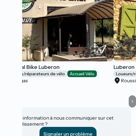
Général Bike Luberon
Luberon 
Loueurs/réparateurs de vélo
Accueil Vélo
Loueurs/r
Gargas
Roussi
Une information à nous communiquer sur cet
établissement ?
Signaler un problème