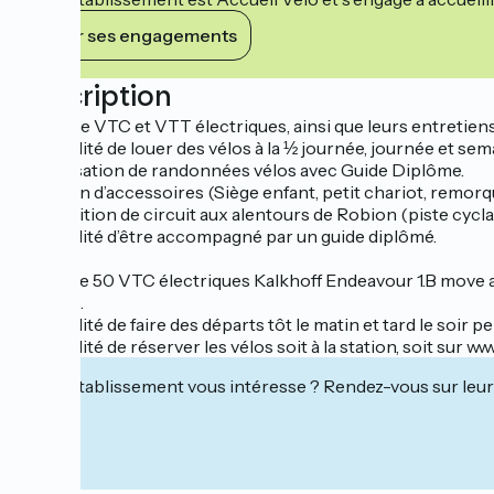
Voir ses engagements
Description
Vente de VTC et VTT électriques, ainsi que leurs entretien
Possibilité de louer des vélos à la ½ journée, journée et sem
Organisation de randonnées vélos avec Guide Diplôme.
Location d’accessoires (Siège enfant, petit chariot, remor
Proposition de circuit aux alentours de Robion (piste cyclab
Possibilité d’être accompagné par un guide diplômé.
Stock de 50 VTC électriques Kalkhoff Endeavour 1.B move a
l’avance.
Possibilité de faire des départs tôt le matin et tard le soir p
Possibilité de réserver les vélos soit à la station, soit sur 
Cet établissement vous intéresse ? Rendez-vous sur leur 