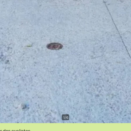
1
/
6
r des cyclistes.