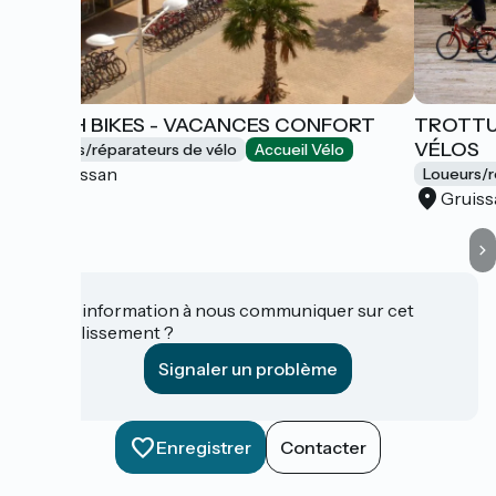
BEACH BIKES - VACANCES CONFORT
TROTTU
VÉLOS
Loueurs/réparateurs de vélo
Accueil Vélo
Gruissan
Loueurs/r
Gruiss
Une information à nous communiquer sur cet
établissement ?
Signaler un problème
Enregistrer
Contacter