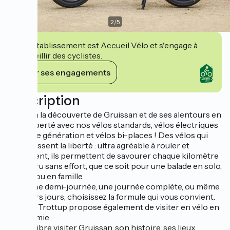
2
/
5
Cet établissement est Accueil Vélo et s'engage à
accueillir des cyclistes.
Voir ses engagements
Description
Partez à la découverte de Gruissan et de ses alentours en
toute liberté avec nos vélos standards, vélos électriques
dernière génération et vélos bi-places ! Des vélos qui
redéfinissent la liberté : ultra agréable à rouler et
polyvalent, ils permettent de savourer chaque kilomètre
parcouru sans effort, que ce soit pour une balade en solo,
en duo ou en famille.
Pour une demi-journée, une journée complète, ou même
plusieurs jours, choisissez la formule qui vous convient.
Unique, Trottup propose également de visiter en vélo en
autonomie.
Partez libre visiter Gruissan, son histoire, ses lieux