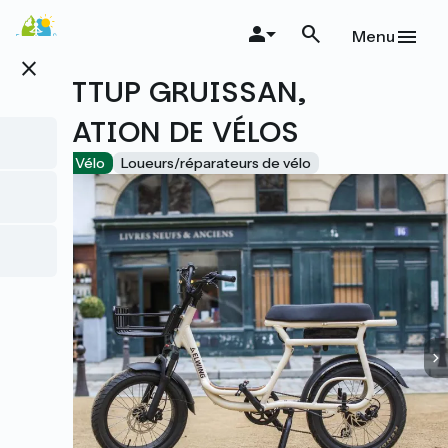
Aller
au
Menu
contenu
close
principal
TROTTUP GRUISSAN,
LOCATION DE VÉLOS
Accueil Vélo
Loueurs/réparateurs de vélo