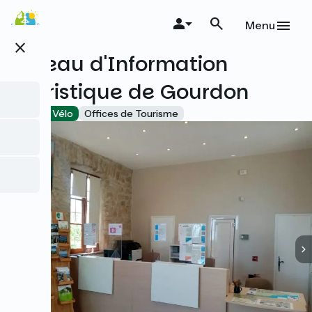
Aller
au
Menu
contenu
close
principal
Bureau d'Information
Touristique de Gourdon
Accueil Vélo
Offices de Tourisme