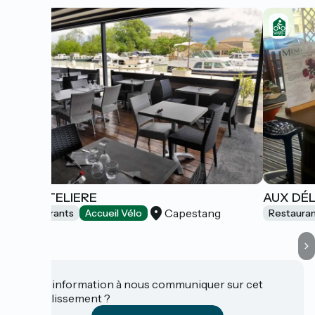
LA BATELIERE
AUX DÉL
Capestang
Restaurants
Accueil Vélo
Restaura
Une information à nous communiquer sur cet
établissement ?