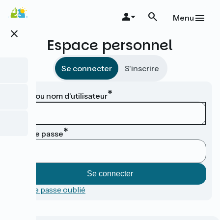
Aller
au
Menu
contenu
close
principal
Espace personnel
Se connecter
S'inscrire
Email ou nom d'utilisateur
Mot de passe
Mot de passe oublié