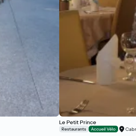
Le Petit Prince
Cabr
Restaurants
Accueil Vélo