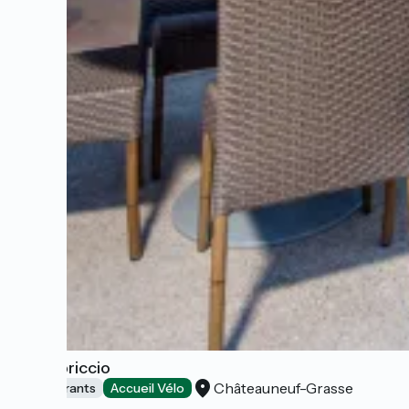
Le Capriccio
Châteauneuf-Grasse
Restaurants
Accueil Vélo