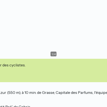
1
/
4
r des cyclistes.
Azur (550 m), à 10 min. de Grasse, Capitale des Parfums, l'équi
tit Pré” de Cabris.