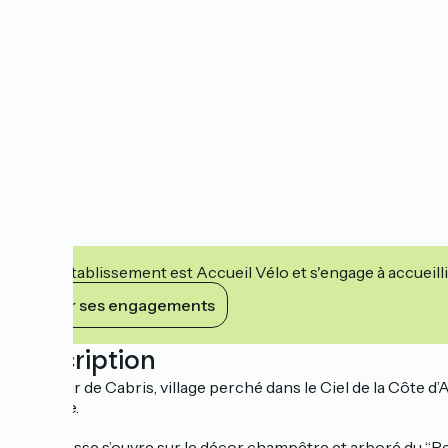
Cet établissement est Accueil Vélo et s'engage à accueilli
Voir ses engagements
Description
Au cœur de Cabris, village perché dans le Ciel de la Côte d’
rustique.
La terrasse s’ouvre sur le décor champêtre et arboré du “Pe