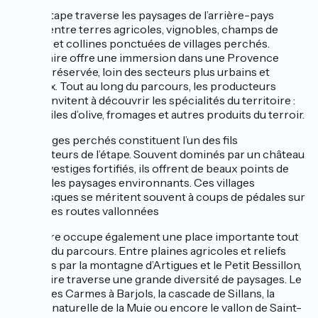
Cette étape traverse les paysages de l’arrière-pays
varois, entre terres agricoles, vignobles, champs de
lavande et collines ponctuées de villages perchés.
L’itinéraire offre une immersion dans une Provence
rurale préservée, loin des secteurs plus urbains et
littoraux. Tout au long du parcours, les producteurs
locaux invitent à découvrir les spécialités du territoire :
vins, huiles d’olive, fromages et autres produits du terroir.
Les villages perchés constituent l’un des fils
conducteurs de l’étape. Souvent dominés par un château
ou des vestiges fortifiés, ils offrent de beaux points de
vue sur les paysages environnants. Ces villages
pittoresques se méritent souvent à coups de pédales sur
de petites routes vallonnées
La nature occupe également une place importante tout
au long du parcours. Entre plaines agricoles et reliefs
dominés par la montagne d’Artigues et le Petit Bessillon,
l’itinéraire traverse une grande diversité de paysages. Le
vallon des Carmes à Barjols, la cascade de Sillans, la
piscine naturelle de la Muie ou encore le vallon de Saint-