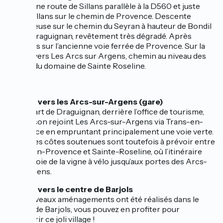
l’ancienne route de Sillans parallèle à la D560 et juste
avant Sillans sur le chemin de Provence. Descente
dangereuse sur le chemin du Seyran à hauteur de Bondil
avant Draguignan, revêtement très dégradé. Après
Salernes sur l’ancienne voie ferrée de Provence. Sur la
liaison vers Les Arcs sur Argens, chemin au niveau des
vignes du domaine de Sainte Roseline.
Liaison vers les Arcs-sur-Argens (gare)
Au départ de Draguignan, derrière l’office de tourisme,
une liaison rejoint Les Arcs-sur-Argens via Trans-en-
Provence en empruntant principalement une voie verte.
Quelques côtes soutenues sont toutefois à prévoir entre
Trans-en-Provence et Sainte-Roseline, où l’itinéraire
suit la Voie de la vigne à vélo jusqu’aux portes des Arcs-
sur-Argens.
Liaison vers le centre de Barjols
De nouveaux aménagements ont été réalisés dans le
centre de Barjols, vous pouvez en profiter pour
découvrir ce joli village !