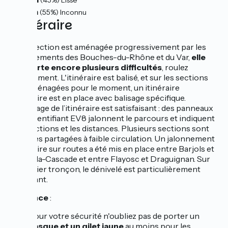
(45%) Lisse
57km
(55%) Inconnu
L’itinéraire
Cette section est aménagée progressivement par les
Départements des Bouches-du-Rhône et du Var,
elle
comporte encore plusieurs difficultés
, roulez
prudemment. L'itinéraire est balisé, et sur les sections
non-aménagées pour le moment, un itinéraire
provisoire est en place avec balisage spécifique.
Le balisage de l’itinéraire est satisfaisant : des panneaux
avec l’identifiant EV8 jalonnent le parcours et indiquent
les directions et les distances. Plusieurs sections sont
des voies partagées à faible circulation. Un jalonnement
provisoire sur routes a été mis en place entre Barjols et
Sillans-la-Cascade et entre Flayosc et Draguignan. Sur
ce dernier tronçon, le dénivelé est particulièrement
important.
Prudence
:
Pour votre sécurité n'oubliez pas de porter un
casque et un gilet jaune
au moins pour les