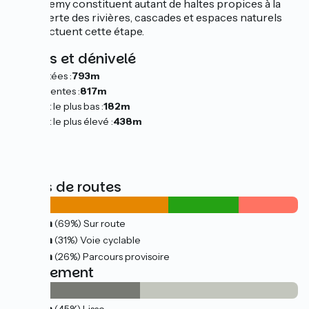
Barthélemy constituent autant de haltes propices à la
découverte des rivières, cascades et espaces naturels
qui ponctuent cette étape.
Pentes et dénivelé
Montées :
793m
Descentes :
817m
Point le plus bas :
182m
Point le plus élevé :
438m
Types de routes
72km
(69%) Sur route
32km
(31%) Voie cyclable
27km
(26%) Parcours provisoire
Revêtement
47km