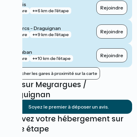
Pertuis
Rejoindre
gare
6 km de l'étape
Les Arcs - Draguignan
Rejoindre
gare
9 km de l'étape
Vidauban
Rejoindre
gare
10 km de l'étape
Afficher les gares à proximité sur la carte
Avis sur Meyrargues /
Draguignan
Soyez le premier à déposer un avis.
Trouvez votre hébergement sur
cette étape