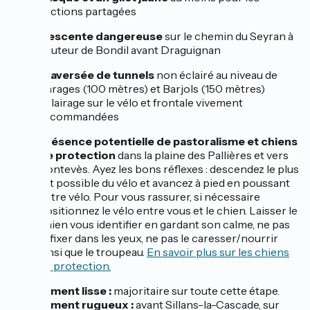
sections partagées
Descente dangereuse
sur le chemin du Seyran à
hauteur de Bondil avant Draguignan
Traversée de tunnels
non éclairé au niveau de
Varages (100 mètres) et Barjols (150 mètres)
éclairage sur le vélo et frontale vivement
recommandées
Présence potentielle de pastoralisme et chiens
de protection
dans la plaine des Pallières et vers
Pontevès. Ayez les bons réflexes : descendez le plus
tôt possible du vélo et avancez à pied en poussant
votre vélo. Pour vous rassurer, si nécessaire
positionnez le vélo entre vous et le chien. Laisser le
chien vous identifier en gardant son calme, ne pas
le fixer dans les yeux, ne pas le caresser/nourrir
ainsi que le troupeau.
En savoir plus sur les chiens
de protection.
Revêtement lisse :
majoritaire sur toute cette étape.
Revêtement rugueux :
avant Sillans-la-Cascade, sur