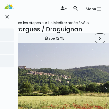
Aller
au
Menu
contenu
close
principal
Toutes les étapes sur La Méditerranée à vélo
Meyrargues / Draguignan
Étape 12/15