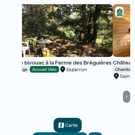
Aire de bivouac à la Ferme des Bréguières
Château
Esparron
Campings
Accueil Vélo
Chambres
Saint-
Carte