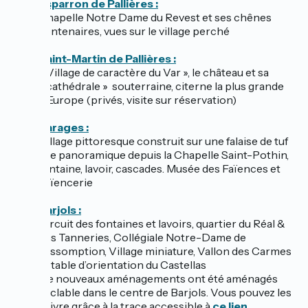
Esparron de Pallières :
Chapelle Notre Dame du Revest et ses chênes
centenaires, vues sur le village perché
Saint-Martin de Pallières :
« Village de caractère du Var », le château et sa
« cathédrale »
souterraine, citerne la plus grande
d’Europe (privés, visite sur réservation)
Varages :
Village pittoresque construit sur une falaise de tuf
vue panoramique depuis la Chapelle Saint-Pothin,
fontaine, lavoir, cascades. Musée des Faïences et
Faïencerie
Barjols :
Circuit des fontaines et lavoirs, quartier du Réal &
des Tanneries, Collégiale Notre-Dame de
l’Assomption, Village miniature, Vallon des Carmes
et table d’orientation du Castellas
De nouveaux aménagements ont été aménagés
cyclable dans le centre de Barjols. Vous pouvez les
suivre grâce à la trace accessible à
ce lien
.