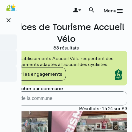
Aller
au
Menu
contenu
close
principal
Offices de Tourisme Accueil
Vélo
83 résultats
Les établissements Accueil Vélo respectent des
engagements adaptés à l'accueil des cyclistes.
Voir les engagements
Rechercher par commune
Page 1
Résultats : 1 à 24 sur 83