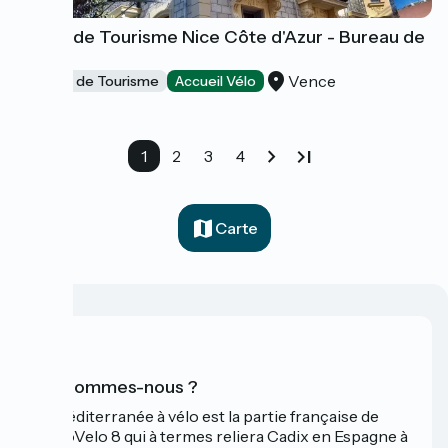
Office de Tourisme Nice Côte d'Azur - Bureau de
Vence
Vence
Offices de Tourisme
Accueil Vélo
1
2
3
4
Carte
Qui sommes-nous ?
La Méditerranée à vélo est la partie française de
l'EuroVelo 8 qui à termes reliera Cadix en Espagne à